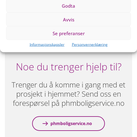
Kort fortalt –
PHM Boligservice er her for å gjøre
Godta
hverdagen enklere for boligeiere og leietakere i
Oslo
. Med profesjonelle Handyman-tjenester leverer vi
Avvis
kvalitet og trygghet – enten det gjelder små
reparasjoner eller større oppdrag i hjemmet.
Se preferanser
Informasjonskapsler
Personvernerklæring
Noe du trenger hjelp til?
Trenger du å komme i gang med et
prosjekt i hjemmet? Send oss en
forespørsel på phmboligservice.no
phmboligservice.no