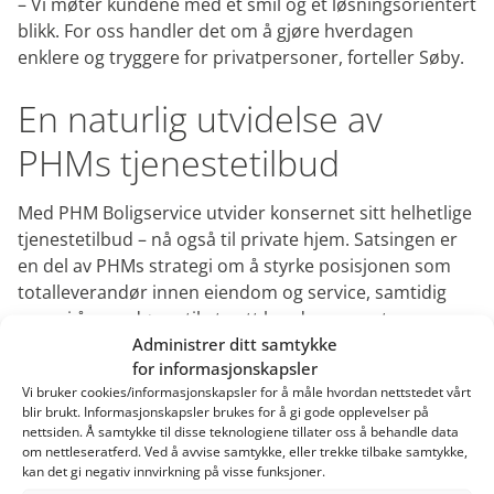
– Vi møter kundene med et smil og et løsningsorientert
blikk. For oss handler det om å gjøre hverdagen
enklere og tryggere for privatpersoner, forteller Søby.
En naturlig utvidelse av
PHMs tjenestetilbud
Med PHM Boligservice utvider konsernet sitt helhetlige
tjenestetilbud – nå også til private hjem. Satsingen er
en del av PHMs strategi om å styrke posisjonen som
totalleverandør innen eiendom og service, samtidig
som vi åpner døren til et nytt kundesegment.
Administrer ditt samtykke
Lanseringen gir oss:
for informasjonskapsler
Vi bruker cookies/informasjonskapsler for å måle hvordan nettstedet vårt
En trygg og profesjonell aktør også for privatkunder
blir brukt. Informasjonskapsler brukes for å gi gode opplevelser på
Flere ben å stå på i markedet
nettsiden. Å samtykke til disse teknologiene tillater oss å behandle data
Mulighet for vekst i nye kanaler
om nettleseratferd. Ved å avvise samtykke, eller trekke tilbake samtykke,
kan det gi negativ innvirkning på visse funksjoner.