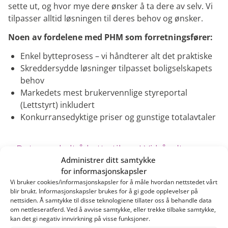
sette ut, og hvor mye dere ønsker å ta dere av selv. Vi
tilpasser alltid løsningen til deres behov og ønsker.
Noen av fordelene med PHM som forretningsfører:
Enkel bytteprosess – vi håndterer alt det praktiske
Skreddersydde løsninger tilpasset boligselskapets
behov
Markedets mest brukervennlige styreportal
(Lettstyrt) inkludert
Konkurransedyktige priser og gunstige totalavtaler
Det er enkelt å bytte til oss! Vi håndterer
Administrer ditt samtykke
hele overgangen, henter inn nødvendig
for informasjonskapsler
dokumentasjon fra tidligere leverandør og
Vi bruker cookies/informasjonskapsler for å måle hvordan nettstedet vårt
blir brukt. Informasjonskapsler brukes for å gi gode opplevelser på
sørger for en sømløs oppstart – uten
nettsiden. Å samtykke til disse teknologiene tillater oss å behandle data
ekstra kostnad.
om nettleseratferd. Ved å avvise samtykke, eller trekke tilbake samtykke,
kan det gi negativ innvirkning på visse funksjoner.