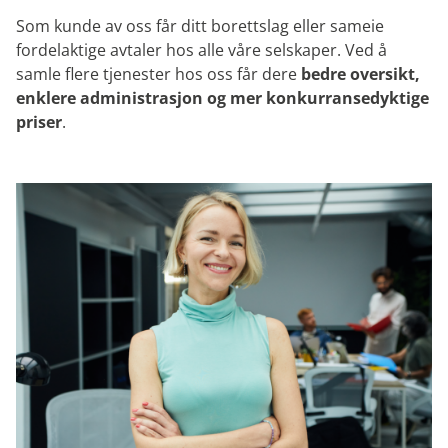
borettslag
Som kunde av oss får ditt borettslag eller sameie
Strøm og vann avregning
fordelaktige avtaler hos alle våre selskaper. Ved å
samle flere tjenester hos oss får dere
bedre oversikt,
Vi avregner en gang i året fellesinnkjøp av
enklere administrasjon og mer konkurransedyktige
strøm/vann – samt avregning ved eierskifter
priser
.
Eierskifter
Vi er leverandør i Ambita (Infoland) angående
eierskifter
Vi sørger for avregning av felleskostnader og
oppdatering over eiere ved eierskifter
Årsmøter og Generalforsamlinger
Vi bistår med planlegging og gjennomføring
av Årsmøter og Generalforsamlinger
(Innkallelse – rapporter – gjennomføring)