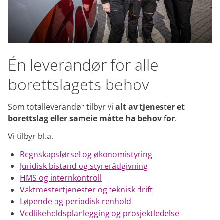
Årsavslutning
Rapportering til offentlige etater
Økonomistyring
Én leverandør for alle
Utarbeide driftsbudsjett slik at boligselskapet
har en trygg likviditet
borettslagets behov
Administrasjon av individuell nedbetaling av
fellesgjeld (IN) for boligselskap
Som totalleverandør tilbyr vi
alt av tjenester et
borettslag eller sameie måtte ha behov for
.
Felleskostnader
Vi tilbyr bl.a.
Innkreving og oppfølging av felleskostnader
Regnskapsførsel og økonomistyring
Lån
Juridisk bistand og styrerådgivning
HMS og internkontroll
Innhenting av lånetilbud og administrering av
Vaktmestertjenester og teknisk drift
lån
Løpende og periodisk renhold
Utarbeide lånesøknader for sameier og
Vedlikeholdsplanlegging og prosjektledelse