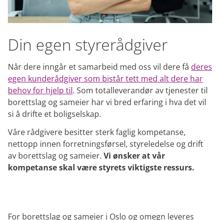
Utbetaling av styrehonorar og
lønn
Innberetning til offentlige etater
Din egen styrerådgiver
Digitale tjenester
Når dere inngår et samarbeid med oss vil dere få
deres
Elektronisk signering med bankID (kontrakter
egen kunderådgiver som bistår tett med alt dere har
– regnskap o.l)
behov for hjelp til
. Som totalleverandør av tjenester til
ON Flow – web basert godkjenning av
borettslag og sameier har vi bred erfaring i hva det vil
fakturaer og utlegg/diverse bilag
si å drifte et boligselskap.
PORTAL-ON Portal – Webbasert Styre- og
Våre rådgivere besitter sterk faglig kompetanse,
Beboerportal
nettopp innen forretningsførsel, styreledelse og drift
av borettslag og sameier.
Vi ønsker at vår
kompetanse skal være styrets viktigste ressurs.
For borettslag og sameier i Oslo og omegn leveres