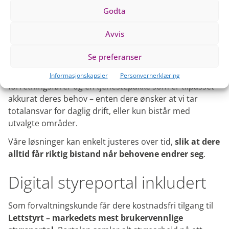
Godta
Fleksibilitet til å velge etter
ditt behov
Avvis
Se preferanser
Vi tilbyr modulbaserte løsninger for våre
forvaltningskunder. Det betyr at dere får en
Informasjonskapsler
Personvernerklæring
forretningsfører og en tjenestepakke som er tilpasset
akkurat deres behov – enten dere ønsker at vi tar
totalansvar for daglig drift, eller kun bistår med
utvalgte områder.
Våre løsninger kan enkelt justeres over tid,
slik at dere
alltid får riktig bistand når behovene endrer seg
.
Digital styreportal inkludert
Som forvaltningskunde får dere kostnadsfri tilgang til
Lettstyrt – markedets mest brukervennlige