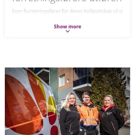
Som forretningsfører for deres boligselskap vil vi
hjelpe dere med den daglige driften. Vi sørger
for å kreve inn felleskostnader fra beboere og
Show more
sørger for at eiendommen følger fastsatte
vedlikeholdsplaner. Vi tar oss av de
administrative oppgavene, og vi kan også hjelpe
med å innhente avtaler, leverandører og
forsikringer til boligselskapet. Vi besitter et stort
nettverk, og vil derfor alltid vite hvem man skal
kontakte for best mulig avtaler.
Noen av de vanligste oppgavene vi bistår
borettslag og sameier med er:
Regnskapsførsel
Daglige oppdateringer
Elektronisk fakturamottak
Rapportering