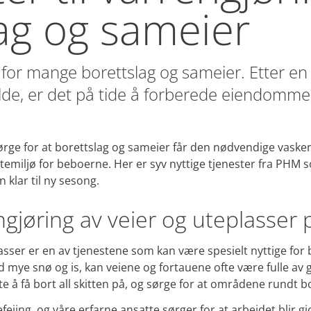
ag og sameier
d for mange borettslag og sameier. Etter e
ulde, er det på tide å forberede eiendom
 sørge for at borettslag og sameier får den nødvendige vaske
g utemiljø for beboerne. Her er syv nyttige tjenester fra PHM
klar til ny sesong.
ngjøring av veier og uteplass
lasser er en av tjenestene som kan være spesielt nyttige fo
d mye snø og is, kan veiene og fortauene ofte være fulle av g
e å få bort all skitten på, og sørge for at områdene rundt bol
feiing, og våre erfarne ansatte sørger for at arbeidet blir gj