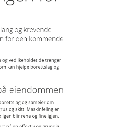
n lang og krevende
men for den kommende
n og vedlikeholdet de trenger
 som kan hjelpe borettslag og
er på eiendommen
r borettslag og sameier om
rus og skitt. Maskinfeiing er
igen blir rene og fine igjen.
ort på en effektiv og grundig