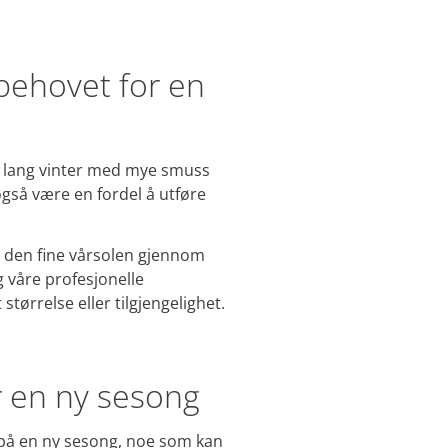
behovet for en
en lang vinter med mye smuss
også være en fordel å utføre
te den fine vårsolen gjennom
g våre profesjonelle
størrelse eller tilgjengelighet.
r en ny sesong
n på en ny sesong, noe som kan