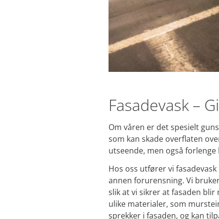
Fasadevask – G
Om våren er det spesielt guns
som kan skade overflaten over 
utseende, men også forlenge l
Hos oss utfører vi fasadevask
annen forurensning. Vi bruke
slik at vi sikrer at fasaden bl
ulike materialer, som murstein
sprekker i fasaden, og kan til