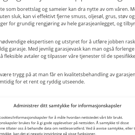
este som borettslag og sameier kan dra nytte av om våren. M
uten sluk, kan vi effektivt fjerne smuss, oljesøl, grus, støv 
rger for grundig rengjøring av hele garasjeanlegget, og tilbyr
ødvendige ekspertisen og utstyret for å utføre jobben raskt 
ddig garasje. Med jevnlig garasjevask kan man også forlenge
å fleksible avtaler og tilpasser våre tjenester til de spesifik
ære trygg på at man får en kvalitetsbehandling av garasjen.
tidig for et rent og ryddig utseende.
Administrer ditt samtykke for informasjonskapsler
 cookies/informasjonskapsler for å måle hvordan nettstedet vårt blir brukt.
onskapsler brukes for å gi gode opplevelser på nettsiden. Å samtykke til disse
ene tillater oss å behandle data om nettleseratferd. Ved å avvise samtykke, eller 
mtykke, kan det gi negativ innvirkning på visse funksjoner.