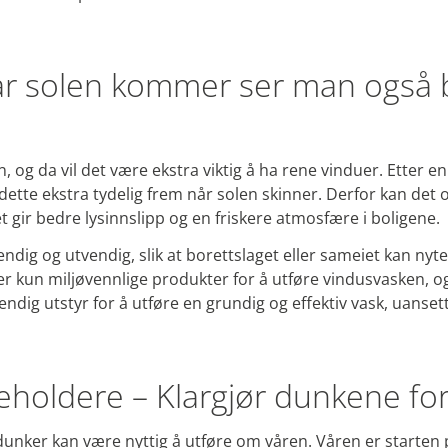
år solen kommer ser man også 
og da vil det være ekstra viktig å ha rene vinduer. Etter 
ette ekstra tydelig frem når solen skinner. Derfor kan det 
 gir bedre lysinnslipp og en friskere atmosfære i boligene.
endig og utvendig, slik at borettslaget eller sameiet kan ny
er kun miljøvennlige produkter for å utføre vindusvasken, o
dig utstyr for å utføre en grundig og effektiv vask, uansett 
beholdere – Klargjør dunkene fo
sdunker kan være nyttig å utføre om våren. Våren er starte