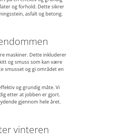
later og forhold. Dette sikrer
egningsstein, asfalt og betong.
 eiendommen
dre maskiner. Dette inkluderer
skitt og smuss som kan være
ette smusset og gi området en
effektiv og grundig måte. Vi
ig etter at jobben er gjort.
nbydende gjennom hele året.
ter vinteren