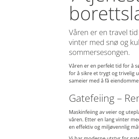
borettsl
Våren er en travel ti
vinter med snø og k
sommersesongen.
Våren er en perfekt tid for å
for å sikre et trygt og triveli
sameier med å få eiendommen 
Gatefeiing – Re
Maskinfeiing av veier og utep
våren. Etter en lang vinter me
en effektiv og miljøvennlig måt
Vi har moderne utstyr for gate