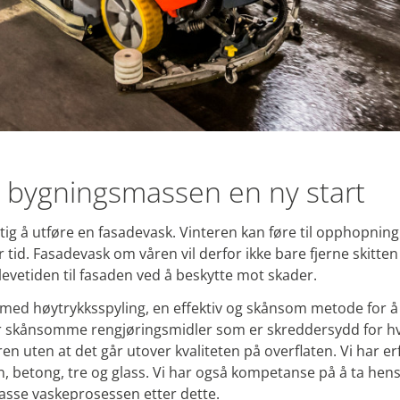
i bygningsmassen en ny start
tig å utføre en fasadevask. Vinteren kan føre til opphopning
tid. Fasadevask om våren vil derfor ikke bare fjerne skitten 
evetiden til fasaden ved å beskytte mot skader.
 med høytrykksspyling, en effektiv og skånsom metode for å
r skånsomme rengjøringsmidler som er skreddersydd for hve
ir ren uten at det går utover kvaliteten på overflaten. Vi har 
, betong, tre og glass. Vi har også kompetanse på å ta hensy
passe vaskeprosessen etter dette.