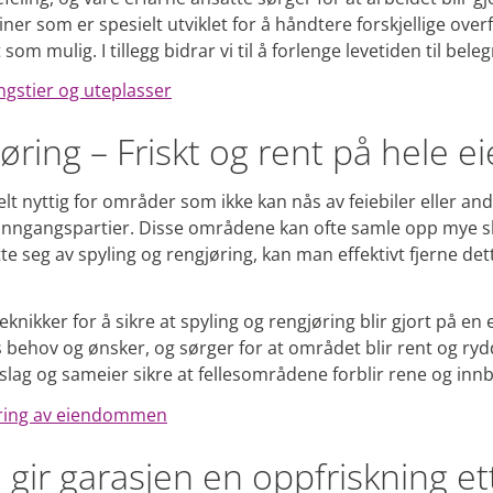
er som er spesielt utviklet for å håndtere forskjellige overf
t som mulig. I tillegg bidrar vi til å forlenge levetiden til bel
ngstier og uteplasser
jøring – Friskt og rent på hele
elt nyttig for områder som ikke kan nås av feiebiler eller an
 inngangspartier. Disse områdene kan ofte samle opp mye 
tte seg av spyling og rengjøring, kan man effektivt fjerne d
nikker for å sikre at spyling og rengjøring blir gjort på en 
s behov og ønsker, og sørger for at området blir rent og rydd
slag og sameier sikre at fellesområdene forblir rene og in
øring av eiendommen
 gir garasjen en oppfriskning et