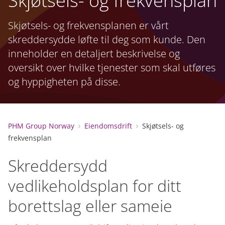
Skjøtsels- og frekvensplan
Skjøtsels- og frekvensplanen er vårt
skreddersydde løfte til deg som kunde. Den
inneholder en detaljert beskrivelse og
oversikt over hvilke tjenester som skal utføres
og hyppigheten på disse.
PHM Group Norway
Eiendomsdrift
Skjøtsels- og
frekvensplan
Skreddersydd
vedlikeholdsplan for ditt
borettslag eller sameie