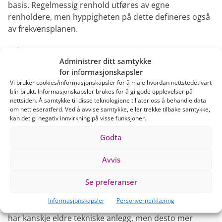
basis. Regelmessig renhold utføres av egne
renholdere, men hyppigheten på dette defineres også
av frekvensplanen.
Månedlige oppgaver
Administrer ditt samtykke
Hvilke oppgaver som defineres som månedlige
for informasjonskapsler
gjøremål er svært avhengig av borettslaget eller
Vi bruker cookies/informasjonskapsler for å måle hvordan nettstedet vårt
blir brukt. Informasjonskapsler brukes for å gi gode opplevelser på
sameiets behov og ønsker. Et stort borettslag med
nettsiden. Å samtykke til disse teknologiene tillater oss å behandle data
mange bygninger og fellesarealer, og med omfattende
om nettleseratferd. Ved å avvise samtykke, eller trekke tilbake samtykke,
tilbud til beboerne, har kanskje behov for mer
kan det gi negativ innvirkning på visse funksjoner.
regelmessig tilsyn og vedlikehold. Våre vaktmestere
Godta
sørger blant annet for
inspeksjon og vedlikehold av
lekeplasser og lekeapparater
slik at barna i
Avvis
borettslaget kan leke trygt og uten bekymringer for
foreldrene.
Se preferanser
Nyere bygninger har ofte omfattende tekniske
Informasjonskapsler
Personvernerklæring
installasjoner som krever tilsyn. De eldre bygningene
har kanskje eldre tekniske anlegg, men desto mer