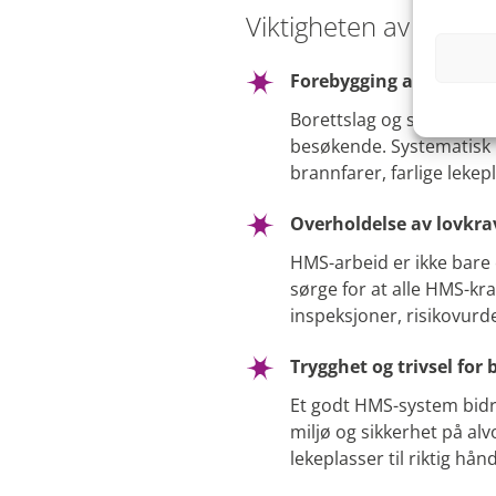
Viktigheten av syste
Forebygging av ulykker
Borettslag og sameier er 
besøkende. Systematisk H
brannfarer, farlige lekep
Overholdelse av lovkra
HMS-arbeid er ikke bare e
sørge for at alle HMS-kra
inspeksjoner, risikovurd
Trygghet og trivsel for
Et godt HMS-system bidrar
miljø og sikkerhet på alv
lekeplasser til riktig hå