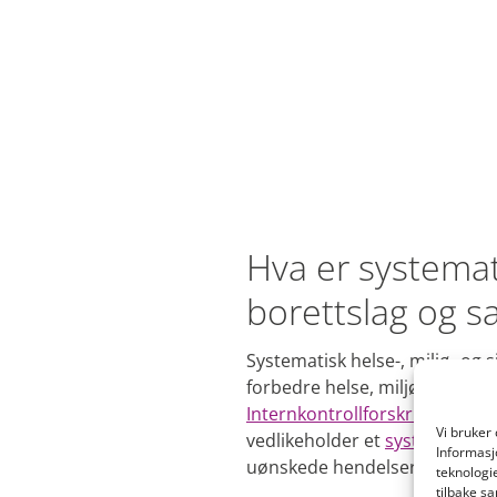
Hva er systemat
borettslag og s
Systematisk helse-, miljø- og 
forbedre helse, miljø og sikk
Internkontrollforskriften
, som
Vi bruker
vedlikeholder et
system for in
Informasj
uønskede hendelser som kan op
teknologi
tilbake sa