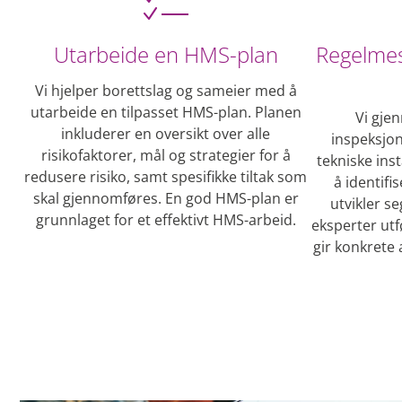
Utarbeide en HMS-plan
Regelmes
Vi hjelper borettslag og sameier med å
utarbeide en tilpasset HMS-plan. Planen
Vi gje
inkluderer en oversikt over alle
inspeksjon
risikofaktorer, mål og strategier for å
tekniske ins
redusere risiko, samt spesifikke tiltak som
å identifi
skal gjennomføres. En god HMS-plan er
utvikler se
grunnlaget for et effektivt HMS-arbeid.
eksperter utf
gir konkrete 