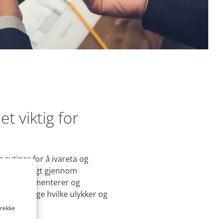
t viktig for
 rutiner for å ivareta og
 er lovpålagt gjennom
ier – implementerer og
skal kartlegge hvilke ulykker og
trekke