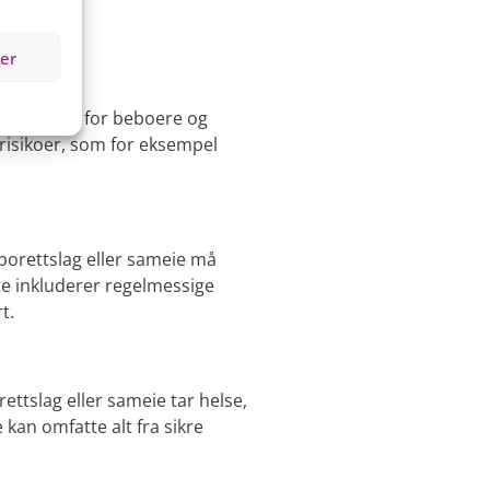
r
er
r er trygge for beboere og
 risikoer, som for eksempel
 borettslag eller sameie må
tte inkluderer regelmessige
t.
ettslag eller sameie tar helse,
 kan omfatte alt fra sikre