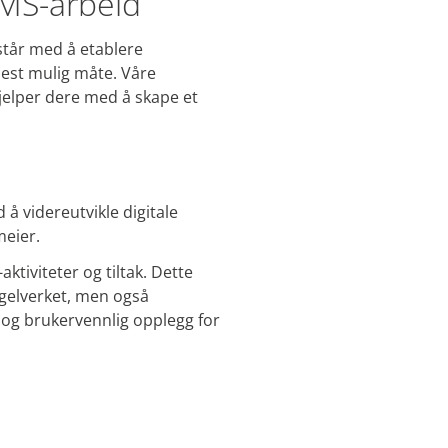
HMS-arbeid
istår med å etablere
 best mulig måte. Våre
 hjelper dere med å skape et
 å videreutvikle digitale
meier.
ktiviteter og tiltak. Dette
regelverket, men også
 og brukervennlig opplegg for