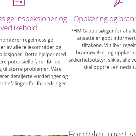
sige inspeksjoner og
Opplæring og bran
vedlikehold
PHM Group sørger for at all
ansatte er godt informer
nnomfører regelmessige
tiltakene. Vi tilbyr rege
er av alle fellesområder og
brannøvelser og opplæring
tallasjoner. Dette hjelper med
sikkerhetsutstyr, slik at alle 
sere potensielle farer før de
skal opptre i en nødsit
g til større problemer. Våre
ører detaljerte vurderinger og
anbefalinger for forbedringer.
Fordeler med s