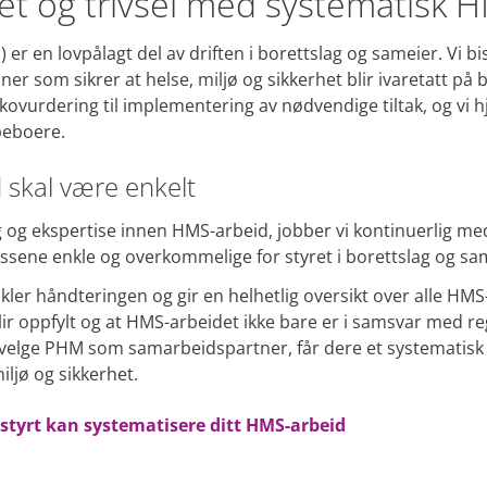
het og trivsel med systematisk 
) er en lovpålagt del av driften i borettslag og sameier. Vi b
ner som sikrer at helse, miljø og sikkerhet blir ivaretatt på
isikovurdering til implementering av nødvendige tiltak, og vi
 beboere.
skal være enkelt
ng og ekspertise innen HMS-arbeid, jobber vi kontinuerlig med
ssene enkle og overkommelige for styret i borettslag og sa
kler håndteringen og gir en helhetlig oversikt over alle HMS-a
 blir oppfylt og at HMS-arbeidet ikke bare er i samsvar med 
 velge PHM som samarbeidspartner, får dere et systematisk
iljø og sikkerhet.
styrt kan systematisere ditt HMS-arbeid