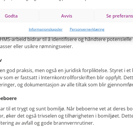
matisk HMS-arbeid for borettslag og sameie
Godta
Avvis
Se preferans
 og skader
Informasjonskapsler
Personvernerklæring
ansvarlige for å sikre at fellesarealer og bygningsstrukture
MS-arbeid bidrar til å identifisere og håndtere potensielle
lasser eller usikre rømningsveier.
v
n god praksis, men også en juridisk forpliktelse. Styret i et
v som er fastsatt i Internkontrollforskriften blir oppfylt. De
eringer, og dokumentasjon av alle tiltak som blir gjennomfør
 beboere
 til et trygt og sunt bomiljø. Når beboerne vet at deres bor
or, øker det også trivselen og tilhørigheten i bomiljøet. Dette
ndtering av avfall og gode brannvernrutiner.