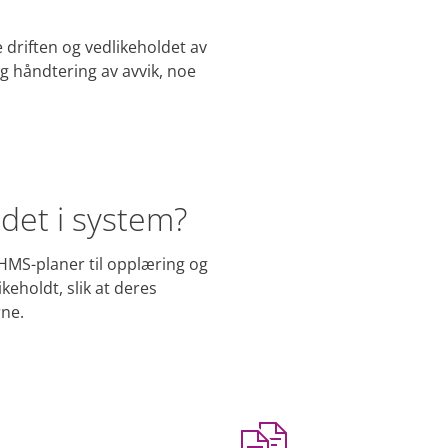
 driften og vedlikeholdet av
g håndtering av avvik, noe
det i system?
v HMS-planer til opplæring og
keholdt, slik at deres
rne.