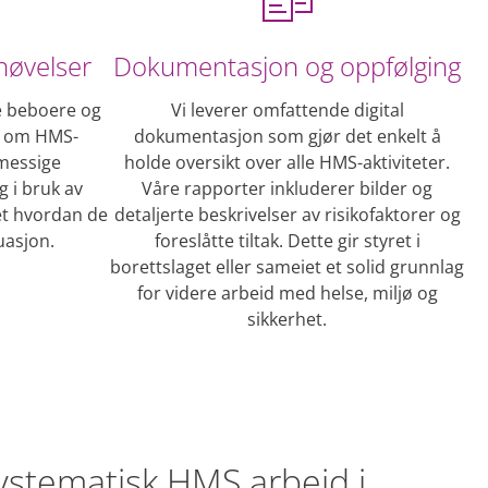
nøvelser
Dokumentasjon og oppfølging
e beboere og
Vi leverer omfattende digital
t om HMS-
dokumentasjon som gjør det enkelt å
lmessige
holde oversikt over alle HMS-aktiviteter.
 i bruk av
Våre rapporter inkluderer bilder og
vet hvordan de
detaljerte beskrivelser av risikofaktorer og
uasjon.
foreslåtte tiltak. Dette gir styret i
borettslaget eller sameiet et solid grunnlag
for videre arbeid med helse, miljø og
sikkerhet.
ystematisk HMS arbeid i