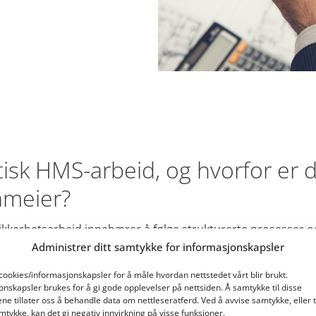
isk HMS-arbeid, og hvorfor er de
ameier?
sikkerhetsarbeid innebærer å følge strukturerte prosesser og
erhet innen en organisasjon eller virksomhet. Dette arbeidet
Administrer ditt samtykke for informasjonskapsler
 krever at alle virksomheter – inkludert borettslag og same
 cookies/informasjonskapsler for å måle hvordan nettstedet vårt blir brukt.
ternkontroll
. I praksis betyr dette at styret i boligselskapet 
onskapsler brukes for å gi gode opplevelser på nettsiden. Å samtykke til disse
pstå, og gjennomføre tiltak for å hindre at det skjer.
ene tillater oss å behandle data om nettleseratferd. Ved å avvise samtykke, eller 
mtykke, kan det gi negativ innvirkning på visse funksjoner.