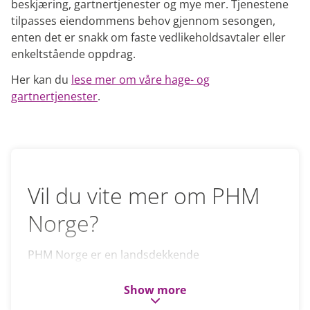
beskjæring, gartnertjenester og mye mer. Tjenestene
tilpasses eiendommens behov gjennom sesongen,
enten det er snakk om faste vedlikeholdsavtaler eller
enkeltstående oppdrag.
Her kan du
lese mer om våre hage- og
gartnertjenester
.
Vil du vite mer om PHM
Norge?
PHM Norge er en landsdekkende
totalleverandør av tjenester innen forvaltning,
drift og vedlikehold av eiendom. Vår oppgave er
Show more
å ta vare på mennesker ved å ta vare på deres