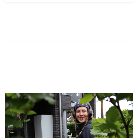
bomiljø og omgivelser.
Én leverandør til alle deres
tjenestebehov
PHM har samlet forvaltnings- og driftselskaper
over hele landet, med solid bransjeerfaring,
sterk lokal forankring og unik kompetanse i ett
konsern. Gjennom smarte digitale løsninger og
et bredt utvalg av tjenester sørger vi for en
enklere hverdag eiendomseiere i store deler av
Norge.
Vår tjenesteportefølje gir deg enkel tilgang på
alle de ressurser og verktøy som trengs for
effektiv drift og administrasjon av eiendom – alt
samlet under ett tak.
Ønsker du å vite mer?
Her kan du lese mer om