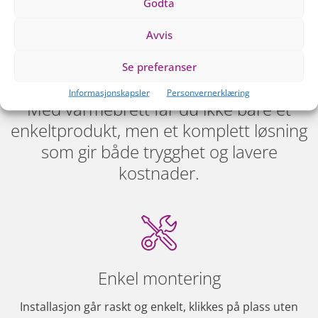
Godta
Få isfrie takrenner og lavere
Avvis
kostnader
Se preferanser
Informasjonskapsler
Personvernerklæring
Med varmebrett får du ikke bare et
enkeltprodukt, men et komplett løsning
som gir både trygghet og lavere
kostnader.
Enkel montering
Installasjon går raskt og enkelt, klikkes på plass uten