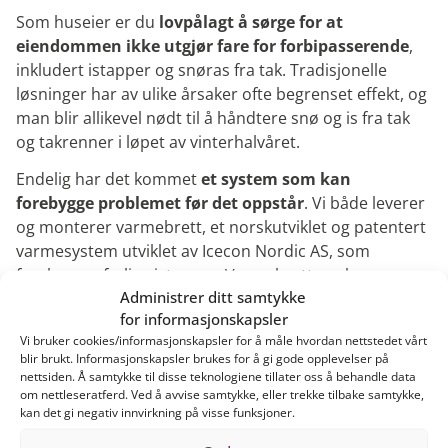
Som huseier er du
lovpålagt å sørge for at
eiendommen ikke utgjør fare for forbipasserende
,
inkludert istapper og snøras fra tak. Tradisjonelle
løsninger har av ulike årsaker ofte begrenset effekt, og
man blir allikevel nødt til å håndtere snø og is fra tak
og takrenner i løpet av vinterhalvåret.
Endelig har det kommet
et system som kan
forebygge problemet før det oppstår
. Vi både leverer
og monterer varmebrett, et norskutviklet og patentert
varmesystem utviklet av Icecon Nordic AS, som
forebygger farlige istapper. Varmebrettene kommer
Administrer ditt samtykke
ferdig integrert med varmekabel og er
diskret,
for informasjonskapsler
effektivt og enkelt å installere
.
Vi bruker cookies/informasjonskapsler for å måle hvordan nettstedet vårt
blir brukt. Informasjonskapsler brukes for å gi gode opplevelser på
nettsiden. Å samtykke til disse teknologiene tillater oss å behandle data
om nettleseratferd. Ved å avvise samtykke, eller trekke tilbake samtykke,
kan det gi negativ innvirkning på visse funksjoner.