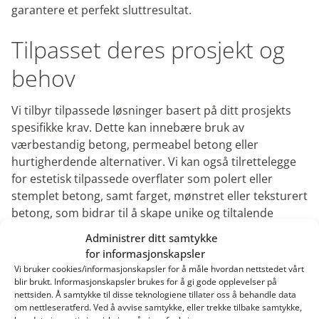
garantere et perfekt sluttresultat.
Tilpasset deres prosjekt og
behov
Vi tilbyr tilpassede løsninger basert på ditt prosjekts
spesifikke krav. Dette kan innebære bruk av
værbestandig betong, permeabel betong eller
hurtigherdende alternativer. Vi kan også tilrettelegge
for estetisk tilpassede overflater som polert eller
stemplet betong, samt farget, mønstret eller teksturert
betong, som bidrar til å skape unike og tiltalende
visuelle effekter. Vår omfattende erfaring og moderne
Administrer ditt samtykke
praksis sikrer at vi kan møte alle utfordringer, stor eller
for informasjonskapsler
liten.
Vi bruker cookies/informasjonskapsler for å måle hvordan nettstedet vårt
blir brukt. Informasjonskapsler brukes for å gi gode opplevelser på
nettsiden. Å samtykke til disse teknologiene tillater oss å behandle data
om nettleseratferd. Ved å avvise samtykke, eller trekke tilbake samtykke,