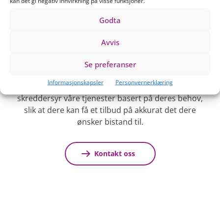
kan det gi negativ innvirkning på visse funksjoner.
Godta
Ta det første steget mot
Avvis
en enklere hverdag
Se preferanser
Ta kontakt med oss for en uforpliktende prat om
Informasjonskapsler
Personvernerklæring
hva vi kan tilby nettopp deres boligselskap. Vi
skreddersyr våre tjenester basert på deres behov,
slik at dere kan få et tilbud på akkurat det dere
ønsker bistand til.
Kontakt oss