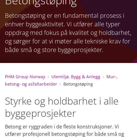
Betongstøping
Betongstøping er en fundamental prosess i
enhver byggeaktivitet. Vi utfører alle typer
oppdrag med fokus på kvalitet og holdbarhet,
og sørger for at vi møter alle tekniske krav for
både små og store byggeprosjekter.
PHM Group Norway
Utemiljø, Bygg & Anlegg
Mur-,
betong- og asfaltarbeider
Betongstøping
Styrke og holdbarhet i alle
byggeprosjekter
Betong er ryggraden i de fleste konstruksjoner. Vi
utfører profesjonell betongstøping for både små og